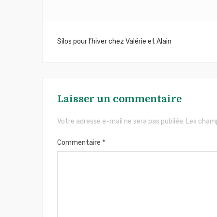
Navigation
Silos pour l’hiver chez Valérie et Alain
de
l’article
Laisser un commentaire
Votre adresse e-mail ne sera pas publiée.
Les champ
Commentaire
*