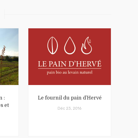
n :
Le fournil du pain d’Hervé
s et
Déc 23, 2016