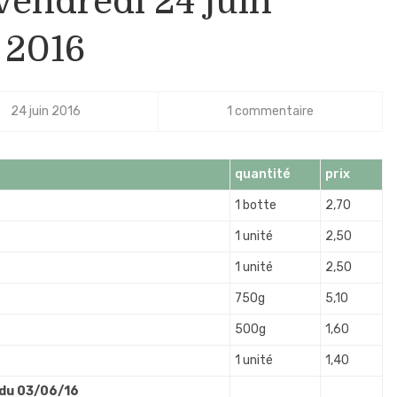
vendredi 24 juin
2016
24 juin 2016
1 commentaire
quantité
prix
1 botte
2,70
1 unité
2,50
1 unité
2,50
750g
5,10
500g
1,60
1 unité
1,40
 du 03/06/16