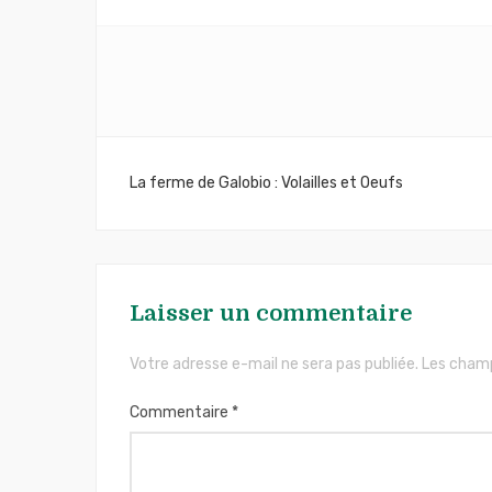
Navigation
La ferme de Galobio : Volailles et Oeufs
de
l’article
Laisser un commentaire
Votre adresse e-mail ne sera pas publiée.
Les champ
Commentaire
*