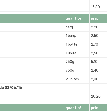
15,80
quantité
prix
barq.
2,20
1 barq.
2,50
1 botte
2,70
1 unité
2,50
750g
5,10
750g
2,40
2 unités
2,80
 du 03/06/16
20,20
quantité
prix