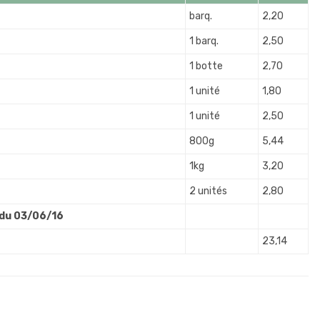
barq.
2,20
1 barq.
2,50
1 botte
2,70
1 unité
1,80
1 unité
2,50
800g
5,44
1kg
3,20
2 unités
2,80
 du 03/06/16
23,14