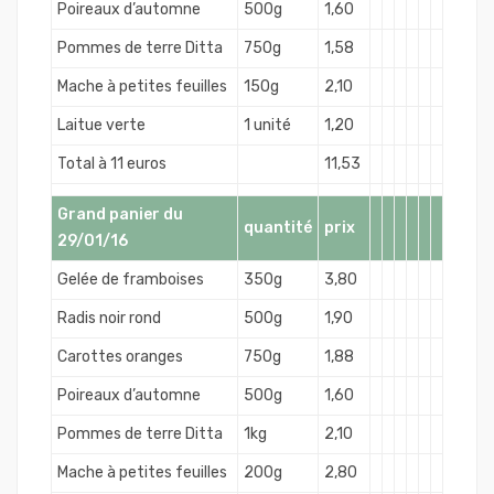
Poireaux d’automne
500g
1,60
Pommes de terre Ditta
750g
1,58
Mache à petites feuilles
150g
2,10
Laitue verte
1 unité
1,20
Total à 11 euros
11,53
Grand panier du
quantité
prix
29/01/16
Gelée de framboises
350g
3,80
Radis noir rond
500g
1,90
Carottes oranges
750g
1,88
Poireaux d’automne
500g
1,60
Pommes de terre Ditta
1kg
2,10
Mache à petites feuilles
200g
2,80