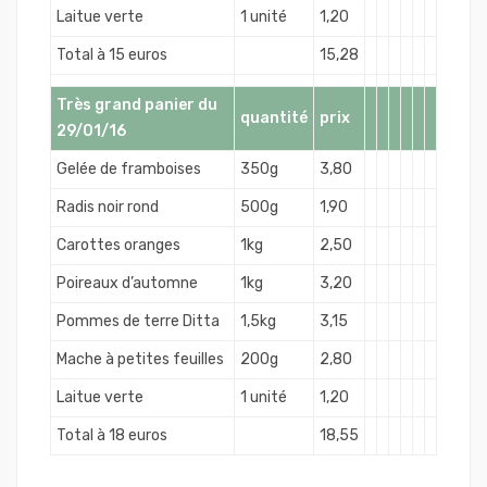
Laitue verte
1 unité
1,20
Total à 15 euros
15,28
Très grand panier du
quantité
prix
29/01/16
Gelée de framboises
350g
3,80
Radis noir rond
500g
1,90
Carottes oranges
1kg
2,50
Poireaux d’automne
1kg
3,20
Pommes de terre Ditta
1,5kg
3,15
Mache à petites feuilles
200g
2,80
Laitue verte
1 unité
1,20
Total à 18 euros
18,55