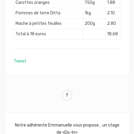
Carottes oranges
750g
1.88
Pommes de terre Ditta
1kg
2.10
Mache à petites feuilles
200g
2.80
Total à 18 euros
18.68
Tweet
Navigation
Notre adhérente Emmanuelle vous propose… un stage
de
de «Do-In»