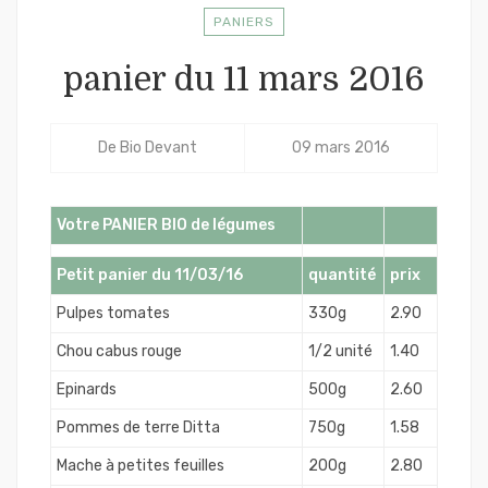
PANIERS
panier du 11 mars 2016
De
Bio Devant
09 mars 2016
Votre PANIER BIO de légumes
Petit panier du 11/03/16
quantité
prix
Pulpes tomates
330g
2.90
Chou cabus rouge
1/2 unité
1.40
Epinards
500g
2.60
Pommes de terre Ditta
750g
1.58
Mache à petites feuilles
200g
2.80