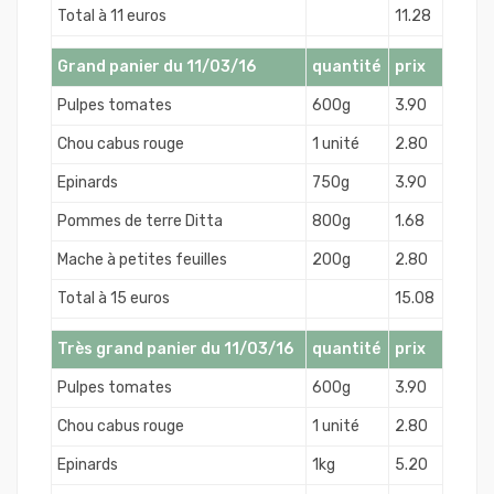
Total à 11 euros
11.28
Grand panier du 11/03/16
quantité
prix
Pulpes tomates
600g
3.90
Chou cabus rouge
1 unité
2.80
Epinards
750g
3.90
Pommes de terre Ditta
800g
1.68
Mache à petites feuilles
200g
2.80
Total à 15 euros
15.08
Très grand panier du 11/03/16
quantité
prix
Pulpes tomates
600g
3.90
Chou cabus rouge
1 unité
2.80
Epinards
1kg
5.20