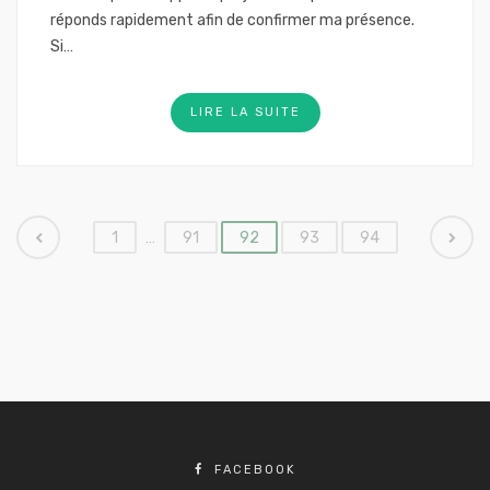
réponds rapidement afin de confirmer ma présence.
Si…
LIRE LA SUITE
Pagination
1
…
91
92
93
94
des
publications
FACEBOOK